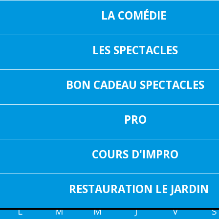
LA COMÉDIE
LES SPECTACLES
16, RUE SAIN
05 37 04 01 02
31000 TOUL
BON CADEAU SPECTACLES
INF
FACEBOOK
PRO
LES SPECTACLES
COURS D'IMPRO
RÉINITIALISER
RESTAURATION LE JARDIN
<
AOÛT 2026
L
M
M
J
V
S