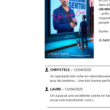
En 2017
dans ED
UN ME
…enfin i
respect
people 
Durée :
⚠ Cett
CHRYSTELE -
12/04/2025
Un spectacle très riche en rebondissem
jeux de lumières... Une très bonne perf
LAURE -
12/04/2025
On a passé une excellente soirée en fami
essai solo transformé. Cool ;)