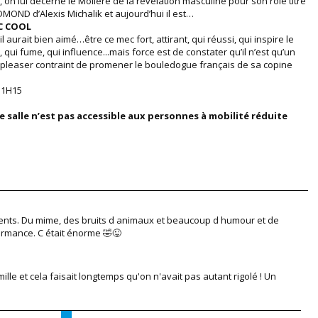
, on lui décerne le Molière de la révélation masculine pour son rôle titre
MOND d’Alexis Michalik et aujourd’hui il est…
C COOL
l aurait bien aimé…être ce mec fort, attirant, qui réussi, qui inspire le
, qui fume, qui influence...mais force est de constater qu’il n’est qu’un
pleaser contraint de promener le bouledogue français de sa copine
 1H15
e salle n’est pas accessible aux personnes à mobilité réduite
ents. Du mime, des bruits d animaux et beaucoup d humour et de
ormance. C était énorme 🤣😜
lle et cela faisait longtemps qu'on n'avait pas autant rigolé ! Un