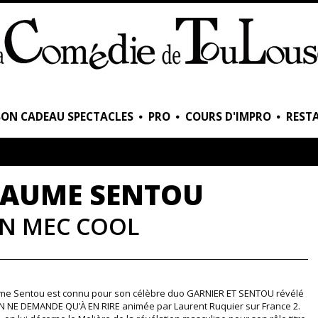
BON CADEAU SPECTACLES
PRO
COURS D'IMPRO
RESTA
LAUME SENTOU
N MEC COOL
ume Sentou est connu pour son célèbre duo GARNIER ET SENTOU révélé
 NE DEMANDE QU’À EN RIRE animée par Laurent Ruquier sur France 2.