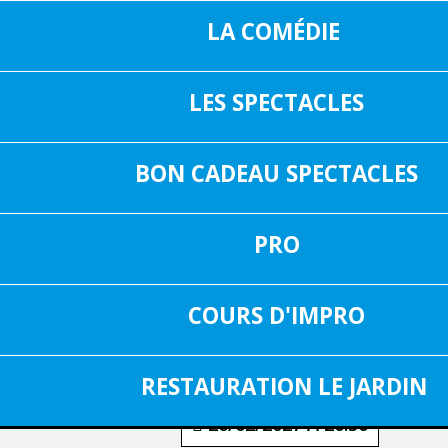
LA COMÉDIE
LES SPECTACLES
16, RUE SAIN
05 37 04 01 02
31000 TOUL
BON CADEAU SPECTACLES
INF
FACEBOOK
PRO
RÉSERVER
COURS D'IMPRO
Pour réserver cliquez sur la date de votre cho
25/02/2027 À 20:30
RESTAURATION LE JARDIN
26/02/2027 À 20:30