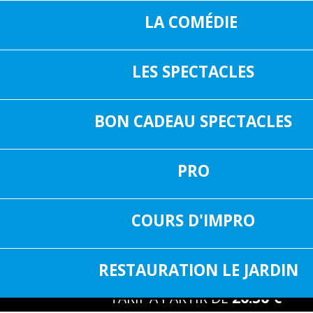
LA COMÉDIE
LES SPECTACLES
16, RUE SAIN
05 37 04 01 02
31000 TOUL
BON CADEAU SPECTACLES
INF
FACEBOOK
PRO
RÉSERVER
COURS D'IMPRO
Pour réserver cliquez sur la date de votre cho
25/09/2026 À 20:30
RESTAURATION LE JARDIN
20.50 €
TARIF À PARTIR DE