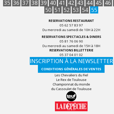
35
36
37
38
39
40
41
42
43
44
45
46
50
51
52
53
54
55
RESERVATIONS RESTAURANT
05 62 57 83 97
Du mercredi au samedi de 10H à 22H
RESERVATIONS SPECTACLES & DINERS
05 81 76 06 90
Du mercredi au samedi de 15H à 18H
RESERVATIONS BILLETTERIE
05 37 04 01 02
INSCRIPTION À LA NEWSLETTER
CONDITIONS GÉNÉRALES DE VENTES
Les Chevaliers du Fiel
Le Rex de Toulouse
Championnat du monde
du Cassoulet de Toulouse