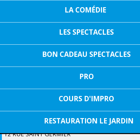
LA COMÉDIE
LES SPECTACLES
16, RUE SAIN
05 37 04 01 02
31000 TOUL
BON CADEAU SPECTACLES
INF
FACEBOOK
PRO
23,50 €
TARIF À PARTIR DE
COURS D'IMPRO
RESTAURANT "LE JARDIN"
RESERVATIONS : 05.62 57 83
RESTAURATION LE JARDIN
12 RUE SAINT GERMIER