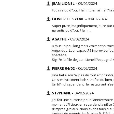
JEAN LIONEL -
09/02/2024
Fou rire du d?but ? la fin...j'en ai mal ? 
OLIVIER ET SYLVIE -
09/02/2024
Super pi?ce, magnifiquement jou?e par d
garantis du d?but ? la fin..
AGATHE -
09/02/2024
D?but un peu long mais vraiment c??tait 
Angelique. Leur capacit? ? improviser au
spectacle.
Sign?e la fille de Jean-Lionel l?espagnol 
PIERRE 04/02 -
06/02/2024
Une belle soir?e, pas du tout emprunt?e,
On s'est vraiment lach?., ?a fait du bien,
Un b?mol cependant : le restaurant n'es
ST?PHANE -
04/02/2024
J'ai fait une surprise pour l'anniversai
moment d?licieux en regardant la pi?ce 
d'impros g?niaux. Nous avons tous ri aux 
tardent de revenir. A tr?s bient?t. St?ph