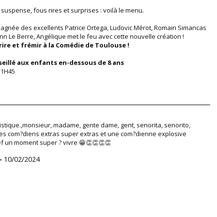
 suspense, fous rires et surprises : voilà le menu.
gnée des excellents Patrice Ortega, Ludovic Mérot, Romain Simancas
nn Le Berre, Angélique met le feu avec cette nouvelle création !
rire et frémir à la Comédie de Toulouse !
eillé aux enfants en-dessous de 8 ans
 1H45
stique.,monsieur, madame, gente dame, gent, senorita, senorito,
 des com?diens extras super extras et une com?dienne explosive
ef un moment super ? vivre 😁👏👏👏👏
 -
10/02/2024