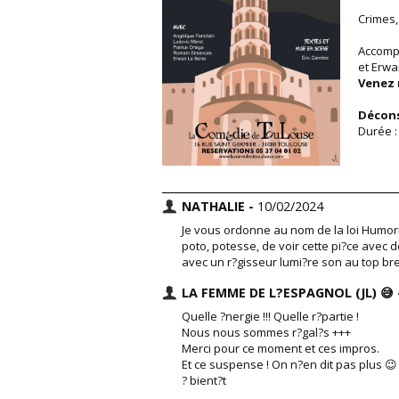
Crimes,
Accompa
et Erwa
Venez 
Décons
Durée :
NATHALIE -
10/02/2024
Je vous ordonne au nom de la loi Humori
poto, potesse, de voir cette pi?ce avec
avec un r?gisseur lumi?re son au top br
LA FEMME DE L?ESPAGNOL (JL) 😅
Quelle ?nergie !!! Quelle r?partie !
Nous nous sommes r?gal?s +++
Merci pour ce moment et ces impros.
Et ce suspense ! On n?en dit pas plus 😉
? bient?t