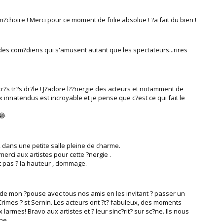
la m?choire ! Merci pour ce moment de folie absolue ! ?a fait du bien !
es com?diens qui s'amusent autant que les spectateurs...rires
tr?s tr?s dr?le ! J?adore l??nergie des acteurs et notamment de
x innatendus est incroyable et je pense que c?est ce qui fait le
😂
 dans une petite salle pleine de charme.
 merci aux artistes pour cette ?nergie .
t pas ? la hauteur , dommage.
re de mon ?pouse avec tous nos amis en les invitant ? passer un
Crimes ? st Sernin. Les acteurs ont ?t? fabuleux, des moments
larmes! Bravo aux artistes et ? leur sinc?rit? sur sc?ne. Ils nous
ane