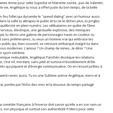
ie Annie pour cette Superbe et hilarante soirée...pas de Valentin,
elle vie, Angélique tu nous a offert juste du bon temps, de la belle
n feu follet qui dynamite le "speed dating" avec un humour aussi
s la salle tu attrapes le public et tu ne le lâches plus, tu jongles
ilibriste en plein numéro. Les célibataires en quête de l’âme
, nerveux, électrique, une gestuelle explosive, des mimiques
épit, tu décris une galerie de personnages hauts en couleur, tu
t sans préliminaires...tu veux un homme vrai qui embrase tes
le le public qui, bien souvent, se retrouve embarqué malgré lui dans
vous modernes. L’amour ? Un champ de mines...le désir ? Une
Un sport extrême.
omique redoutable, Angélique Panchéri dissèque les relations
 c’est vif, mordant, sans pitié et surtout irrésistiblement drôle.
rités qui piquent et d’énergie communicative. On en ressort prêtes à
taient ravies aussi. Tu es une Sublime actrice Angélique, merci et à
rai, portée par l’écho des rires et la douceur du temps partagé
a comédie française à l’inverse doit savoir qu’elle a en son sein un
ix, son physique et surtout son authenticité !!! Merci pour cette