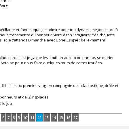
 rires.
it !!!
pétillante et fantastique.Je t'admire pour ton dynamisme,ton impro à
e nous transmettre du bonheur.Merci à ton "stagiaire"très chouette
et je t'attends Dimanche avec Lionel...signé : belle-maman!!!
lade, promis si je gagne les 1 million au loto on partiras se marier
ec Antoine pour nous faire quelques tours de cartes trouées.
‍♂️👯‍♂️ filles au premier rang, en compagnie de la fantastique, drôle et
 bonheurs et de 🤣 rigolades
 le jeu.
6
7
8
9
10
11
12
13
14
15
16
17