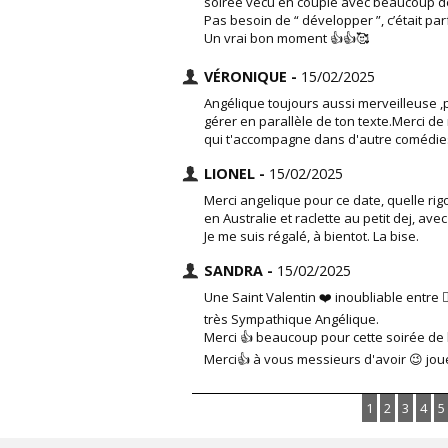
soirée vécu en couple avec beaucoup de
Pas besoin de “ développer ”, c’était parfa
Un vrai bon moment 👍👍🥰
VÉRONIQUE -
15/02/2025
Angélique toujours aussi merveilleuse ,
gérer en parallèle de ton texte.Merci d
qui t'accompagne dans d'autre comédies..
LIONEL -
15/02/2025
Merci angelique pour ce date, quelle rigo
en Australie et raclette au petit dej, av
Je me suis régalé, à bientot. La bise.
SANDRA -
15/02/2025
Une Saint Valentin ❤️ inoubliable entre 👯
très Sympathique Angélique.
Merci 👍 beaucoup pour cette soirée de
Merci👍 à vous messieurs d'avoir 😉 joué
1
2
3
4
5