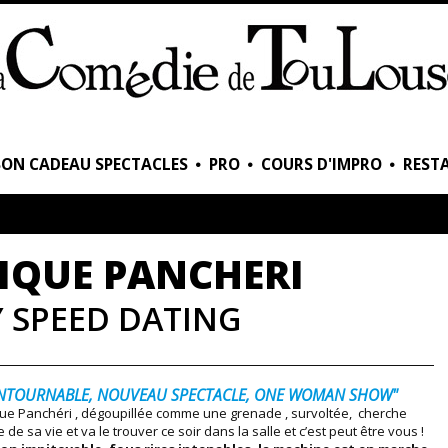
BON CADEAU SPECTACLES
PRO
COURS D'IMPRO
RESTA
IQUE PANCHERI
Y SPEED DATING
NTOURNABLE, NOUVEAU SPECTACLE, ONE WOMAN SHOW"
ue Panchéri , dégoupillée comme une grenade , survoltée, cherche
 de sa vie et va le trouver ce soir dans la salle et c’est peut être vous !