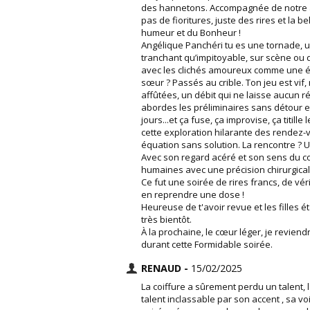
des hannetons. Accompagnée de notre am
pas de fioritures, juste des rires et la b
humeur et du Bonheur !
Angélique Panchéri tu es une tornade, u
tranchant qu’impitoyable, sur scène ou dan
avec les clichés amoureux comme une équ
sœur ? Passés au crible. Ton jeu est vif
affûtées, un débit qui ne laisse aucun r
abordes les préliminaires sans détour e
jours...et ça fuse, ça improvise, ça titil
cette exploration hilarante des rendez-
équation sans solution. La rencontre ? 
Avec son regard acéré et son sens du c
humaines avec une précision chirurgicale,
Ce fut une soirée de rires francs, de vé
en reprendre une dose !
Heureuse de t'avoir revue et les filles é
très bientôt.
À la prochaine, le cœur léger, je reviend
durant cette Formidable soirée.
RENAUD -
15/02/2025
La coiffure a sûrement perdu un talent, l
talent inclassable par son accent , sa vo