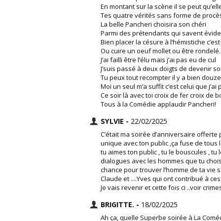
En montant sur la scène il se peut qu’ell
Tes quatre vérités sans forme de procè
La belle Pancheri choisira son chéri
Parmi des prétendants qui savent évi
Bien placer la césure à l’hémistiche c’est
Ou cuire un oeuf mollet ou être rondelé.
J’ai failli être l’élu mais j’ai pas eu de cul
J’suis passé à deux doigts de devenir son
Tu peux tout recompter il y a bien douz
Moi un seul m’a suffit c’est celui que j’ai 
Ce soir là avec toi croix de fer croix de b
Tous à la Comédie applaudir Pancheri!
SYLVIE -
22/02/2025
C’était ma soirée d’anniversaire offerte 
unique avec ton public ,ça fuse de tous l
tu aimes ton public , tu le bouscules , tu
dialogues avec les hommes que tu choisi
chance pour trouver l’homme de ta vie sa
Claude et ....Yves qui ont contribué à ces
Je vais revenir et cette fois ci ..voir crime
BRIGITTE. -
18/02/2025
Ah ça, quelle Superbe soirée à La Comédi