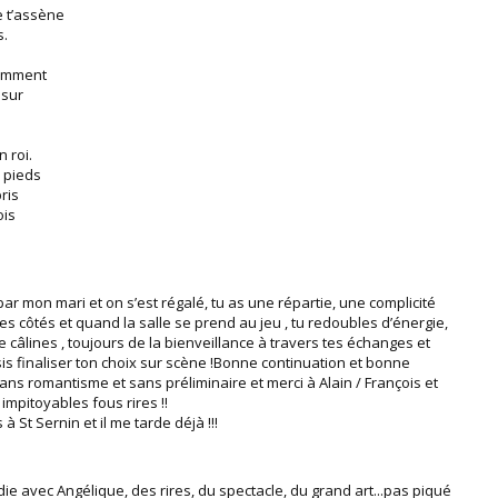
e t’assène
s.
demment
 sur
 roi.
e pieds
pris
ois
par mon mari et on s’est régalé, tu as une répartie, une complicité
es côtés et quand la salle se prend au jeu , tu redoubles d’énergie,
 le câlines , toujours de la bienveillance à travers tes échanges et
s finaliser ton choix sur scène !Bonne continuation et bonne
ns romantisme et sans préliminaire et merci à Alain / François et
 impitoyables fous rires !!
s à St Sernin et il me tarde déjà !!!
e avec Angélique, des rires, du spectacle, du grand art...pas piqué