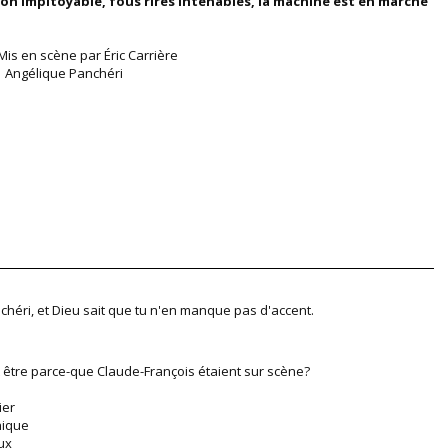
ion impitoyable, fous rires intenables, la machine est en marche
t Mis en scène par Éric Carrière
 : Angélique Panchéri
anchéri, et Dieu sait que tu n'en manque pas d'accent.
ut être parce-que Claude-François étaient sur scène?
ier
hique
eux