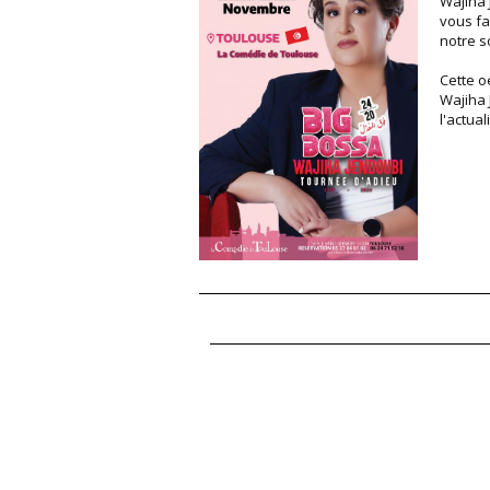
Wajiha 
vous fa
notre s
Cette o
Wajiha 
l'actua