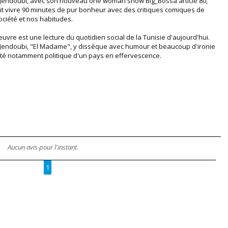
Jendoubi, avec son nouveau one woman show Big_Bossa article 80,
it vivre 90 minutes de pur bonheur avec des critiques comiques de
ociété et nos habitudes.
euvre est une lecture du quotidien social de la Tunisie d'aujourd'hui.
Jendoubi, "El Madame", y dissèque avec humour et beaucoup d'ironie
lité notamment politique d'un pays en effervescence.
Aucun avis pour l'instant.
1