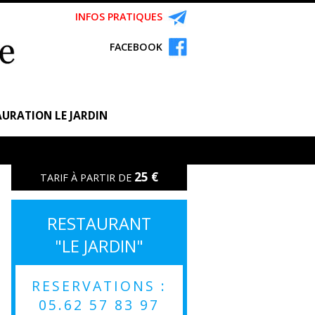
INFOS PRATIQUES
FACEBOOK
URATION LE JARDIN
25 €
TARIF À PARTIR DE
RESTAURANT
"LE JARDIN"
RESERVATIONS :
05.62 57 83 97