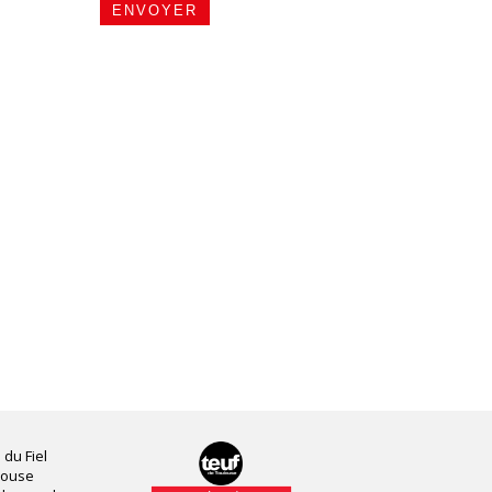
 du Fiel
louse