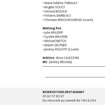
•
Marie héléne THIBAULT
•
Brigitte SOUCY
•
Vincent BOLDUC
•
Fréderic BARBUSCI
•
Christian BRISSON DARGIS (coach)
Melting Pot
•
Julie MULDER
•
Cyrièle BRUYERE
•
Michael METCH
•
Martin ZELTNER
•
Jérémy ROUSTIT (Coach)
Arbitre
: Brice CALESTANI
MC
: Jérémy BELHADJ
RESERVATIONS RESTAURANT
05 62 57 83 97
Du mercredi au samedi de 10H à 22H