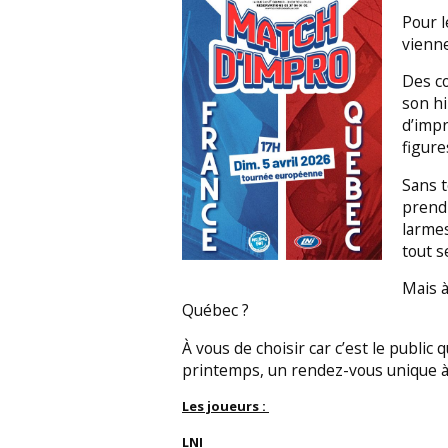
Pour l
vienne
Des co
son hi
d’impr
figure
Sans t
prendr
larmes
tout s
Mais à
Québec ?
À vous de choisir car c’est le public q
printemps, un rendez-vous unique à
Les joueurs :
LNI