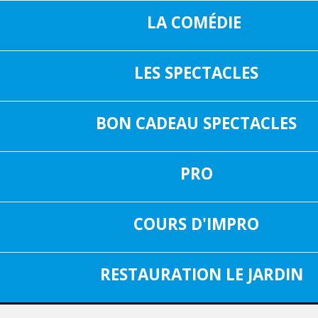
LA COMÉDIE
LES SPECTACLES
16, RUE SAIN
05 37 04 01 02
31000 TOUL
BON CADEAU SPECTACLES
INF
FACEBOOK
PRO
SPECTACLE DU 03 JUILLET 2026
Aucun spectacle
COURS D'IMPRO
RESTAURATION LE JARDIN