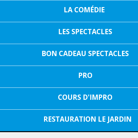
LA COMÉDIE
LES SPECTACLES
16, RUE SAIN
05 37 04 01 02
31000 TOUL
BON CADEAU SPECTACLES
INF
FACEBOOK
PRO
SPECTACLE DU 27 JUILLET 2026
Aucun spectacle
COURS D'IMPRO
RESTAURATION LE JARDIN