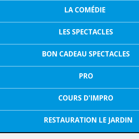
LA COMÉDIE
LES SPECTACLES
16, RUE SAIN
05 37 04 01 02
31000 TOUL
BON CADEAU SPECTACLES
INF
FACEBOOK
PRO
SPECTACLE DU 29 JUIN 2026
Aucun spectacle
COURS D'IMPRO
RESTAURATION LE JARDIN