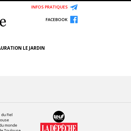
INFOS PRATIQUES
FACEBOOK
URATION LE JARDIN
 du Fiel
louse
 du monde
de Toulouse