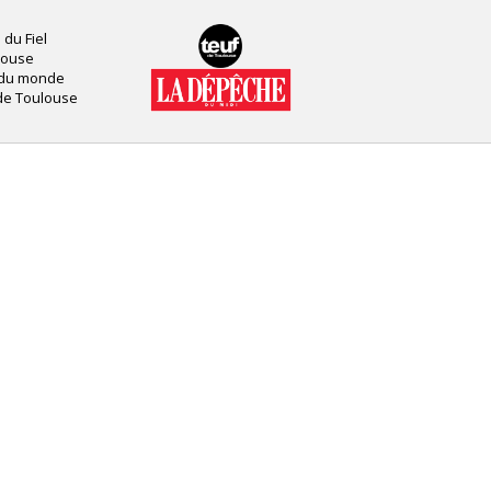
 du Fiel
louse
 du monde
de Toulouse