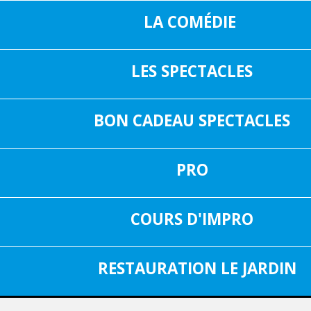
LA COMÉDIE
LES SPECTACLES
16, RUE SAIN
05 37 04 01 02
31000 TOUL
BON CADEAU SPECTACLES
INF
FACEBOOK
PRO
SPECTACLE DU 02 SEPTEMBRE 2025
Aucun spectacle
COURS D'IMPRO
RESTAURATION LE JARDIN