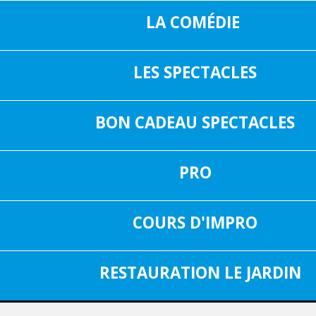
LA COMÉDIE
LES SPECTACLES
16, RUE SAIN
05 37 04 01 02
31000 TOUL
BON CADEAU SPECTACLES
INF
FACEBOOK
PRO
SPECTACLE DU 17 JUILLET 2025
Aucun spectacle
COURS D'IMPRO
RESTAURATION LE JARDIN