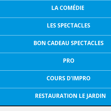
LA COMÉDIE
LES SPECTACLES
16, RUE SAIN
05 37 04 01 02
31000 TOUL
BON CADEAU SPECTACLES
INF
FACEBOOK
PRO
SPECTACLE DU 30 JUIN 2025
Aucun spectacle
COURS D'IMPRO
RESTAURATION LE JARDIN