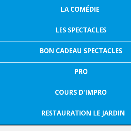
LA COMÉDIE
LES SPECTACLES
16, RUE SAIN
05 37 04 01 02
31000 TOUL
BON CADEAU SPECTACLES
INF
FACEBOOK
PRO
SPECTACLE DU 25 DÉCEMBRE 2025
Aucun spectacle
COURS D'IMPRO
RESTAURATION LE JARDIN