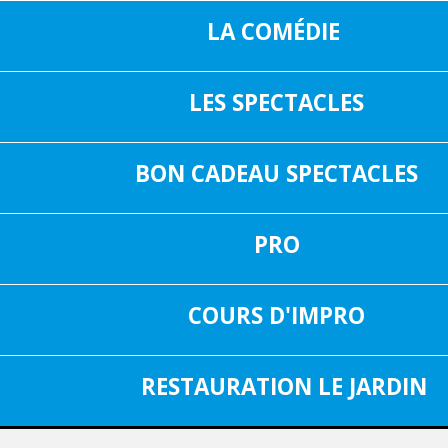
LA COMÉDIE
LES SPECTACLES
16, RUE SAIN
05 37 04 01 02
31000 TOUL
BON CADEAU SPECTACLES
INF
FACEBOOK
PRO
SPECTACLE DU 02 DÉCEMBRE 2025
Aucun spectacle
COURS D'IMPRO
RESTAURATION LE JARDIN