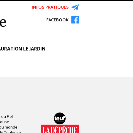
INFOS PRATIQUES
FACEBOOK
URATION LE JARDIN
 du Fiel
louse
 du monde
de Toulouse