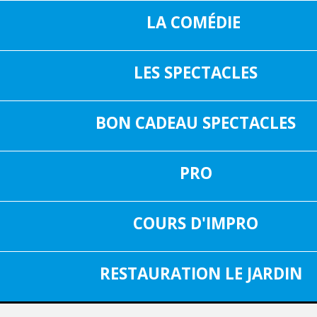
LA COMÉDIE
LES SPECTACLES
16, RUE SAIN
05 37 04 01 02
31000 TOUL
BON CADEAU SPECTACLES
INF
FACEBOOK
PRO
SPECTACLE DU 01 DÉCEMBRE 2025
Aucun spectacle
COURS D'IMPRO
RESTAURATION LE JARDIN